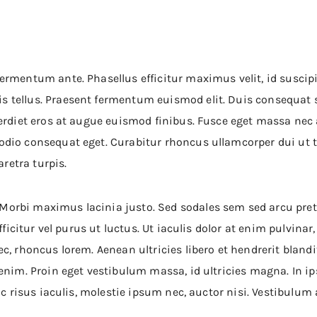
ermentum ante. Phasellus efficitur maximus velit, id suscip
 tellus. Praesent fermentum euismod elit. Duis consequat s
perdiet eros at augue euismod finibus. Fusce eget massa nec
odio consequat eget. Curabitur rhoncus ullamcorper dui ut
etra turpis.
orbi maximus lacinia justo. Sed sodales sem sed arcu pre
fficitur vel purus ut luctus. Ut iaculis dolor at enim pulvinar,
c, rhoncus lorem. Aenean ultricies libero et hendrerit blandi
 enim. Proin eget vestibulum massa, id ultricies magna. In 
ac risus iaculis, molestie ipsum nec, auctor nisi. Vestibulum 